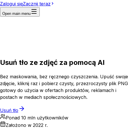
Zaloguj się
Zacznij teraz
Open main menu
Upload
Add source image
Select asset
Usuń tło ze zdjęć za pomocą
AI
Bez maskowania, bez ręcznego czyszczenia. Upuść swoje
zdjęcie, kliknij raz i pobierz czysty, przezroczysty plik PNG
gotowy do użycia w ofertach produktów, reklamach i
postach w mediach społecznościowych.
Usuń tło
Ponad 10 mln użytkowników
Założono w 2022 r.