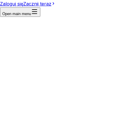
Zaloguj się
Zacznij teraz
Open main menu
First frame
Last frame
Reference
Write a prompt...
Video