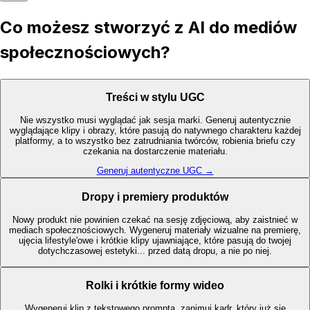
Co możesz stworzyć z AI do mediów
społecznościowych?
Treści w stylu UGC
Nie wszystko musi wyglądać jak sesja marki. Generuj autentycznie
wyglądające klipy i obrazy, które pasują do natywnego charakteru każdej
platformy, a to wszystko bez zatrudniania twórców, robienia briefu czy
czekania na dostarczenie materiału.
Generuj autentyczne UGC →
Dropy i premiery produktów
Nowy produkt nie powinien czekać na sesję zdjęciową, aby zaistnieć w
mediach społecznościowych. Wygeneruj materiały wizualne na premierę,
ujęcia lifestyle'owe i krótkie klipy ujawniające, które pasują do twojej
dotychczasowej estetyki... przed datą dropu, a nie po niej.
Rolki i krótkie formy wideo
Wygeneruj klip z tekstowego prompta, zanimuj kadr, który już się