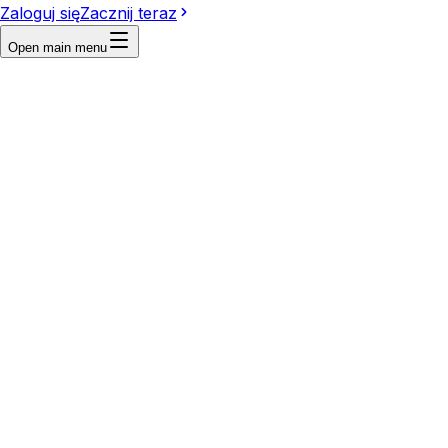
Zaloguj się
Zacznij teraz
Open main menu
Reference
Write a prompt...
Image