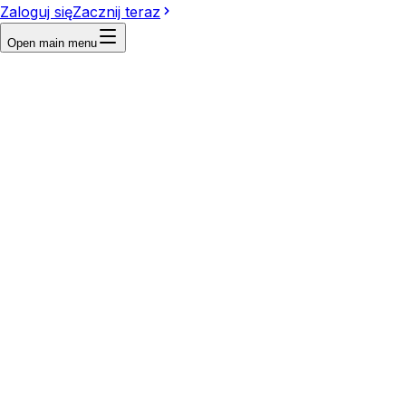
Zaloguj się
Zacznij teraz
Open main menu
First frame
Last frame
Reference
Write a prompt...
Video