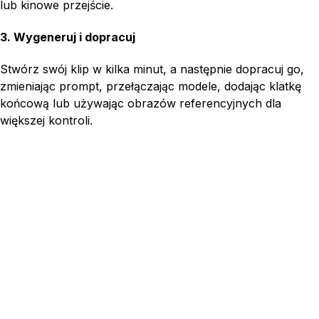
lub kinowe przejście.
3. Wygeneruj i dopracuj
Stwórz swój klip w kilka minut, a następnie dopracuj go,
zmieniając prompt, przełączając modele, dodając klatkę
końcową lub używając obrazów referencyjnych dla
większej kontroli.
First frame
Last frame
Reference
Write a prompt...
Video