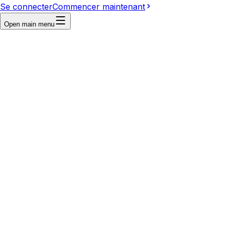
Se connecter
Commencer maintenant
Open main menu
First frame
Last frame
Reference
Write a prompt...
Video