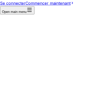
Se connecter
Commencer maintenant
Open main menu
First frame
Last frame
Reference
Write a prompt...
Video