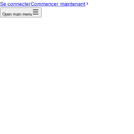
Se connecter
Commencer maintenant
Open main menu
Reference
Write a prompt...
Image