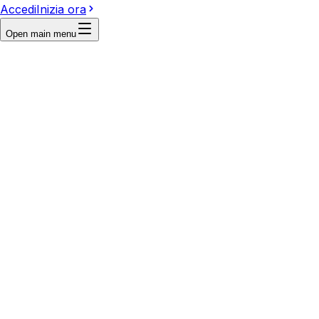
Accedi
Inizia ora
Open main menu
First frame
Last frame
Reference
Write a prompt...
Video