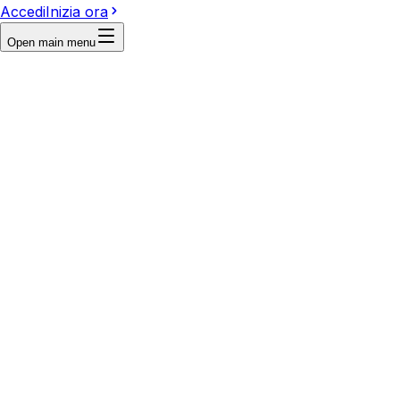
Accedi
Inizia ora
Open main menu
Reference
Write a prompt...
Image