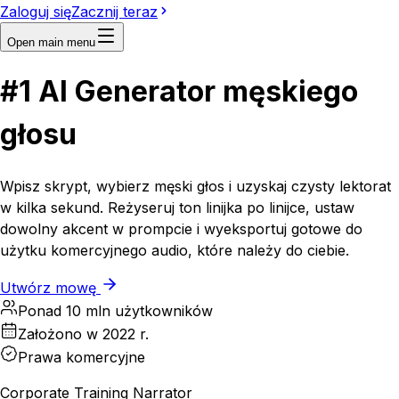
Zaloguj się
Zacznij teraz
Open main menu
#1
AI
Generator męskiego
głosu
Wpisz skrypt, wybierz męski głos i uzyskaj czysty lektorat
w kilka sekund. Reżyseruj ton linijka po linijce, ustaw
dowolny akcent w prompcie i wyeksportuj gotowe do
użytku komercyjnego audio, które należy do ciebie.
Utwórz mowę
Ponad 10 mln użytkowników
Założono w 2022 r.
Prawa komercyjne
Corporate Training Narrator