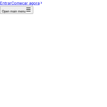
Entrar
Começar agora
Open main menu
First frame
Last frame
Reference
Write a prompt...
Video