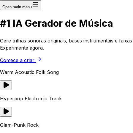
Open main menu
#1
IA
Gerador de Música
Gere trilhas sonoras originais, bases instrumentais e faix
Experimente agora.
Comece a criar
Warm Acoustic Folk Song
Hyperpop Electronic Track
Glam-Punk Rock