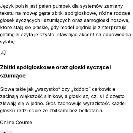
Język polski jest pełen pułapek dla systemów zamiany
tekstu na mowę: gęste zbitki spółgłoskowe, różne rodzaje
głosek syczących i szumiących oraz samogłoski nosowe,
które stają się płaskie, gdy model błędnie je zinterpretuje.
getimg.ai czyta je czysto, stawiając akcent na odpowiednią
sylabę.
Zbitki spółgłoskowe oraz głoski syczące i
szumiące
Słowa takie jak „wszystko” czy „źdźbło” całkowicie
zacinają większość silników, a głoski sz, cz, ś i ć często
zlewają się w jedno. Głos zachowuje wyrazistość każdej
głoski i radzi sobie ze zbitkami bez bełkotania.
Online Course