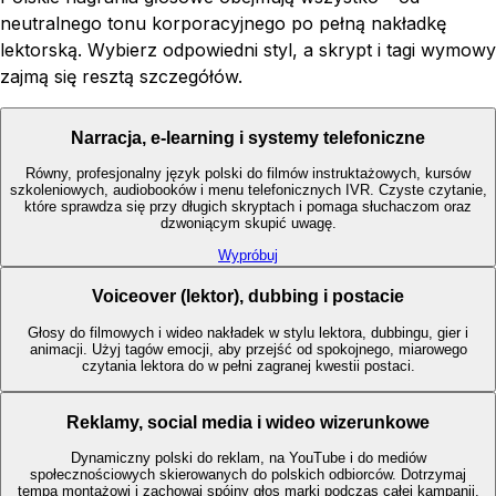
neutralnego tonu korporacyjnego po pełną nakładkę
lektorską. Wybierz odpowiedni styl, a skrypt i tagi wymowy
zajmą się resztą szczegółów.
Narracja, e-learning i systemy telefoniczne
Równy, profesjonalny język polski do filmów instruktażowych, kursów
szkoleniowych, audiobooków i menu telefonicznych IVR. Czyste czytanie,
które sprawdza się przy długich skryptach i pomaga słuchaczom oraz
dzwoniącym skupić uwagę.
Wypróbuj
Voiceover (lektor), dubbing i postacie
Głosy do filmowych i wideo nakładek w stylu lektora, dubbingu, gier i
animacji. Użyj tagów emocji, aby przejść od spokojnego, miarowego
czytania lektora do w pełni zagranej kwestii postaci.
Reklamy, social media i wideo wizerunkowe
Dynamiczny polski do reklam, na YouTube i do mediów
społecznościowych skierowanych do polskich odbiorców. Dotrzymaj
tempa montażowi i zachowaj spójny głos marki podczas całej kampanii.