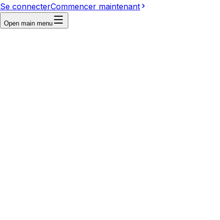
Se connecter
Commencer maintenant
Open main menu
Reference
Write a prompt...
Image