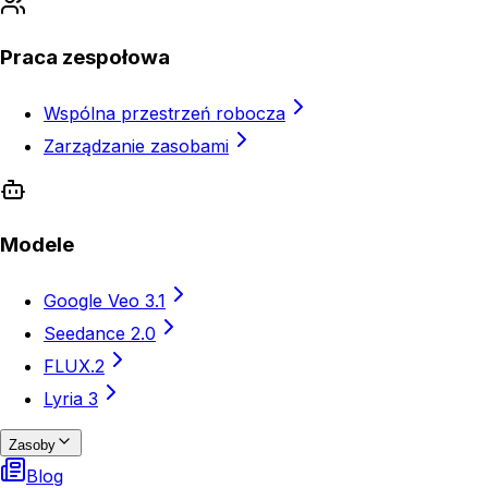
Praca zespołowa
Wspólna przestrzeń robocza
Zarządzanie zasobami
Modele
Google Veo 3.1
Seedance 2.0
FLUX.2
Lyria 3
Zasoby
Blog